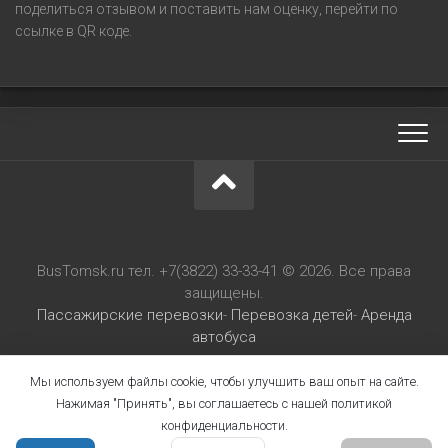
поделиться отзывом и поставить нам оценку, перейти по
ссылке в QR коде.
BusTomsk.ru тел. +7(3822) 33-33-41 © 2026. Все права
защищены.
Пассажирские перевозки
-
Перевозка детей
-
Аренда
автобуса
Мы используем файлы cookie, чтобы улучшить ваш опыт на сайте.
Нажимая "Принять", вы соглашаетесь с нашей политикой
конфиденциальности.